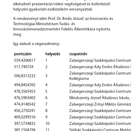
elkészített prezentáció/videó segítségével és különböző
helyszíni gyakorlati eszközökön versenyeztek.
A rendezvényt idén Prof. Dr. Bódis József, az Innovációs és
Technológiai Minisztérium Tudás- és
Innovációmenedzsmentért Felelős Államtitkára nyitotta
meg.
Így alakult a végeredmény:
pontszám
helyezés
csapatnév
559,4206617
1
Zalaegerszegi Szakképzési Centru
517,740724
2
Zalaegerszegi Ady Endre Általános 
Zalaegerszegi Szakképzési Centrum
506,8313232
3
Kollégiuma
494,8454392
4
Zalaegerszegi Ady Endre Általános 
478,3565453
5
Zalaegerszegi Szakképzési Centru
476,5903402
6
Mindszenty József Általános Iskola
474,4146542
7
Zalaegerszegi Zrínyi Miklós Gimná
456,2750241
8
Zalaegerszegi Szakképzési Centru
409,0299316
9
Zalaegerszegi Szakképzési Centru
397,5734832
10
Zalaegerszegi Szakképzési Centrum
385,1504294
11
Siófoki Szakképzési Centrum Mathi