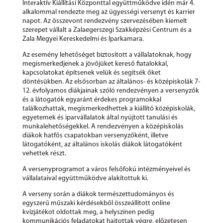
Interaktív Kiállítási Központtal együttműködve idén már 4.
alkalommal rendezte meg az ügyességi versenyt és karrier
napot. Az összevont rendezvény szervezésében kiemelt
szerepet vállalt a Zalaegerszegi Szakképzési Centrum és a
Zala Megyei Kereskedelmi és Iparkamara.
Az esemény lehetőséget biztosított a vállalatoknak, hogy
megismerkedjenek a jövőjüket kereső fiatalokkal,
kapcsolatokat építsenek velük és segítsék őket
döntésükben. Az elsősorban az általános- és középiskolák 7-
12. évfolyamos diákjainak szóló rendezvényen a versenyzők
és a látogatók egyaránt érdekes programokkal
találkozhattak, megismerkedhettek a kiállító középiskolák,
egyetemek és iparvállalatok által nyújtott tanulási és
munkalehetőségekkel. A rendezvényen a középiskolás
diákok hatfős csapatokban versenyzőként, illetve
látogatóként, az általános iskolás diákok látogatóként
vehettek részt.
A versenyprogramot a város felsőfokú intézményeivel és
vállalataival együttműködve alakítottuk ki.
A verseny során a diákok természettudományos és
egyszerű műszaki kérdésekből összeállított online
kvízjátékot oldottak meg, a helyszínen pedig
kommunikációs feladatokat hajtottak végre, előzetesen