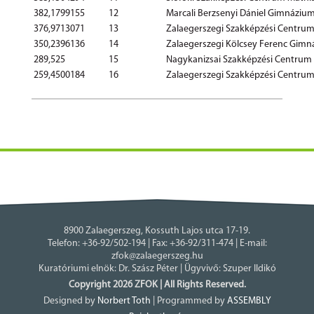
382,1799155
12
Marcali Berzsenyi Dániel Gimnáziu
376,9713071
13
Zalaegerszegi Szakképzési Centru
350,2396136
14
Zalaegerszegi Kölcsey Ferenc Gim
289,525
15
Nagykanizsai Szakképzési Centrum 
259,4500184
16
Zalaegerszegi Szakképzési Centrum
8900 Zalaegerszeg, Kossuth Lajos utca 17-19.
Telefon: +36-92/502-194 | Fax: +36-92/311-474 | E-mail:
zfok@zalaegerszeg.hu
Kuratóriumi elnök: Dr. Szász Péter | Ügyvivő: Szuper Ildikó
Copyright 2026 ZFOK | All Rights Reserved.
Designed by
Norbert Toth
| Programmed by
ASSEMBLY