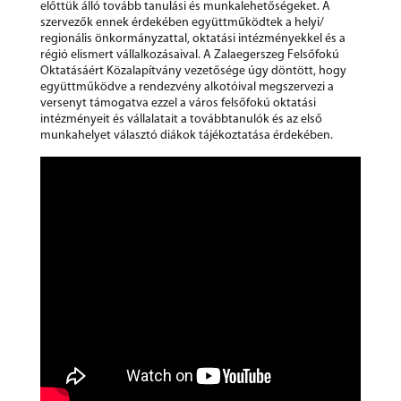
előttük álló tovább tanulási és munkalehetőségeket. A
szervezők ennek érdekében együttműködtek a helyi/
regionális önkormányzattal, oktatási intézményekkel és a
régió elismert vállalkozásaival. A Zalaegerszeg Felsőfokú
Oktatásáért Közalapítvány vezetősége úgy döntött, hogy
együttműködve a rendezvény alkotóival megszervezi a
versenyt támogatva ezzel a város felsőfokú oktatási
intézményeit és vállalatait a továbbtanulók és az első
munkahelyet választó diákok tájékoztatása érdekében.