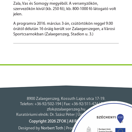
Zala, Vas és Somogy megyéből. A versenyzőkön,
szervezőkön kívül (kb. 250 fő), kb. 800-1000 fő látogató volt
jelen.
A programra 2016. március 3-án, csütörtökön reggel 9.00
órától délután 16 óráig került sor Zalaegerszegen, a Városi
Sportcsarnokban (Zalaegerszeg, Stadion u. 3.)
8900 Zalaegerszeg, Kossuth Lajos utca 17-19.
Telefon: +36-92/502-194 | Fax: +36-92/311-474 | E-mail:
zfok@zalaegerszeg.hu
Kuratóriumi elnök: Dr. Szász Péter | Ügyvivő: Szuper Ildikó
Copyright 2026 ZFOK | All Rights Reserved.
Designed by
Norbert Toth
| Programmed by
ASSEMBLY