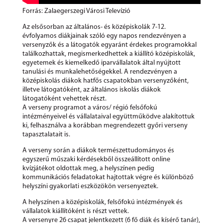
Forrás: Zalaegerszegi Városi Televízió
Az elsősorban az általános- és középiskolák 7-12.
évfolyamos diákjainak szóló egy napos rendezvényen a
versenyzők és a látogatók egyaránt érdekes programokkal
találkozhattak, megismerkedhettek a kiállító középiskolák,
egyetemek és kiemelkedő iparvállalatok által nyújtott
tanulási és munkalehetőségekkel. A rendezvényen a
középiskolás diákok hatfős csapatokban versenyzőként,
illetve látogatóként, az általános iskolás diákok
látogatóként vehettek részt.
A verseny programot a város/ régió felsőfokú
intézményeivel és vállalataival együttműködve alakítottuk
ki, felhasználva a korábban megrendezett győri verseny
tapasztalatait is.
A verseny során a diákok természettudományos és
egyszerű műszaki kérdésekből összeállított online
kvízjátékot oldottak meg, a helyszínen pedig
kommunikációs feladatokat hajtottak végre és különböző
helyszíni gyakorlati eszközökön versenyeztek.
A helyszínen a középiskolák, felsőfokú intézmények és
vállalatok kiállítóként is részt vettek.
A versenyre 26 csapat jelentkezett (6 fő diák és kísérő tanár),