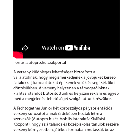
Forrás: autopro.hu szakportál
A verseny különleges lehetőséget biztosított a
vállalatoknak, hogy megismerkedjenek a jövőjüket kereső
fiatalokkal, kapcsolatokat építsenek velük és segítsék őket
döntésükben. A verseny helyszínén a támogatóinknak
kiállítási standot biztosítottunk és helyszíni reklám és egyéb
média megjelenési lehetőséget szolgáltattunk részükre.
A Techtogether Junior két korosztályos pályaorientációs
verseny sorozatot annak érdekében hozták létre a
szervezők (Autopro.hu és Mobilis Interaktív Kiállítási
Központ), hogy az általános és középiskolás tanulók részére
verseny környezetben, játékos formában mutassák be az