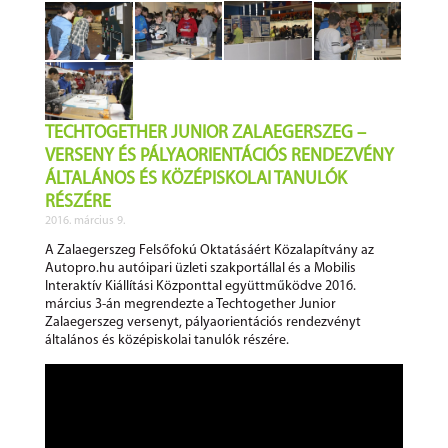
TECHTOGETHER JUNIOR ZALAEGERSZEG –
VERSENY ÉS PÁLYAORIENTÁCIÓS RENDEZVÉNY
ÁLTALÁNOS ÉS KÖZÉPISKOLAI TANULÓK
RÉSZÉRE
2016. március 9.
A Zalaegerszeg Felsőfokú Oktatásáért Közalapítvány az
Autopro.hu autóipari üzleti szakportállal és a Mobilis
Interaktív Kiállítási Központtal együttműködve 2016.
március 3-án megrendezte a Techtogether Junior
Zalaegerszeg versenyt, pályaorientációs rendezvényt
általános és középiskolai tanulók részére.